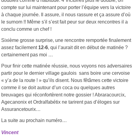
doubles comme d’habitude. 4 Victoires plus le double, on
compte sur lui maintenant pour porter l’équipe vers la victoire
à chaque journée. Il assure, il nous rassure et ça assure d’où
le surnom !! Même s'il s’est fait peur sur deux rencontres il a
conclu comme un chef !
Sixième grosse surprise, une rencontre remportée finalement
assez facilement
12-6
, qui l’aurait dit en début de matinée ?
certainement pas moi …
Pour finir cette matinée réussie, nous voyons nos adversaires
partir pour le dernier village gaulois sans boire une cervoise
« y’a de la route ! » qu’ils disent. Nous fêtâmes cette victoire
comme il se doit autour d’un coca ou quelques autres
breuvages qui réconfortèrent notre gossier ! Abraracourcix,
Agecanonix et Ordralfabétix ne tarirent pas d’éloges sur
Assurancetourix…
La suite au prochain numéro…
Vincent