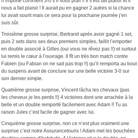
n’importe comment 3-0 s’il vous plait !! Il s’est fait plaisir et il
nous a fait plaisir ! Il aurait pu en gagner 2 autres si la chance
lui avait sourit mais ce sera pour la prochaine journée j’en
suis sûr.
Troisième grosse surprise, Bertrand après avoir gagné 1 set,
puis 2 sets dans ses deux premiers simples, faillit l’emporter
en double associé à Gilles (oui vous ne rêvez pas !!) et surtout
lui remis le cœur à l’ouvrage. Il fît un très bon match contre
Fabien (ou Fabian on ne sait pas trop !!) qu’il remporta au bout
du suspens avant de conclure sur une belle victoire 3-0 sur
son dernier simple.
Quatrième grosse surprise, Vincent lâcha les chevaux (pas
les cheveux je les perds !!) 4 victoires dont une arrachée à la
belle et un double remporté facilement avec Adam !! Tu as
raison Jules c’est facile de gagner avec lui.
Cinquième grosse surprise, non ce n’est plus vraiment une
surprise c’est notre Assurancetourix ! Adam met les bouchées