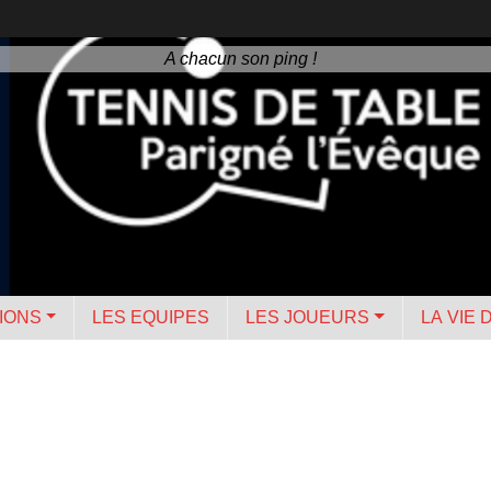
A chacun son ping !
IONS
LES EQUIPES
LES JOUEURS
LA VIE 