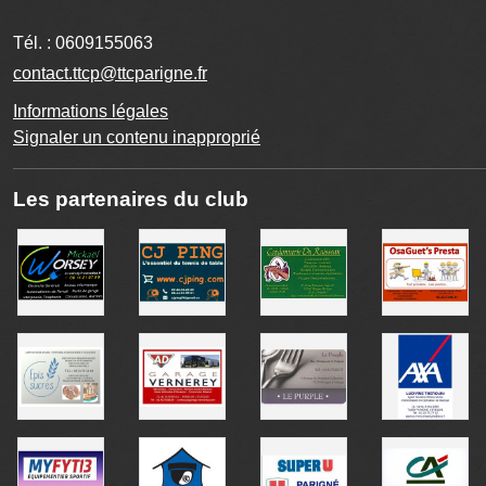
Tél. :
0609155063
contact.ttcp@ttcparigne.fr
Informations légales
Signaler un contenu inapproprié
Les partenaires du club