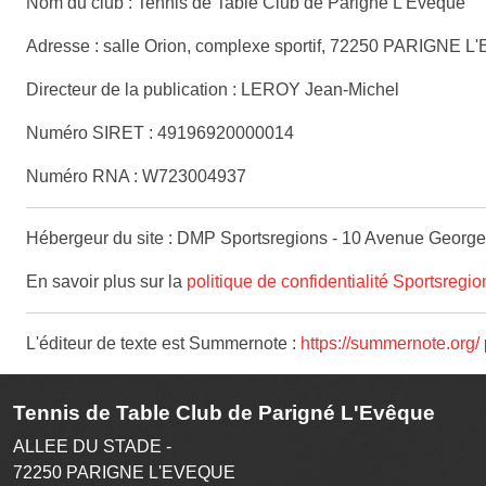
Nom du club : Tennis de Table Club de Parigné L'Evêque
Adresse : salle Orion, complexe sportif, 72250 PARIGNE 
Directeur de la publication : LEROY Jean-Michel
Numéro SIRET : 49196920000014
Numéro RNA : W723004937
Hébergeur du site : DMP Sportsregions - 10 Avenue George
En savoir plus sur la
politique de confidentialité Sportsregio
L'éditeur de texte est Summernote :
https://summernote.org/
Tennis de Table Club de Parigné L'Evêque
ALLEE DU STADE -
72250
PARIGNE L'EVEQUE