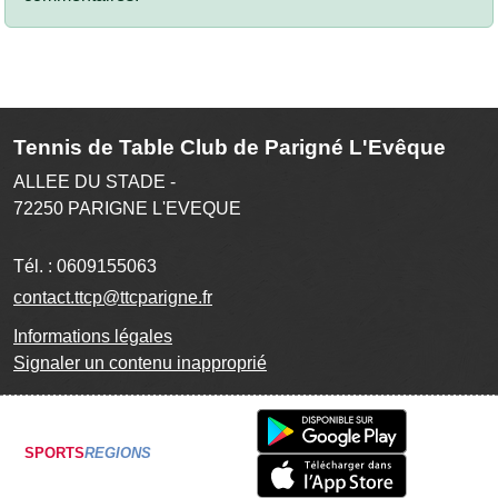
Tennis de Table Club de Parigné L'Evêque
ALLEE DU STADE -
72250
PARIGNE L'EVEQUE
Tél. :
0609155063
contact.ttcp@ttcparigne.fr
Informations légales
Signaler un contenu inapproprié
SPORTS
REGIONS