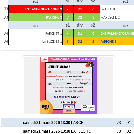
s1
div
s2
eq1
eq2
J3
ENT PARIGNE/CHANGE 2
4
D1
6
LA FLECHE 2
J3
PARIGNE 3
7
D2
3
MARESCHE 2
s1
div
s2
eq1
eq2
J4
PARCE TT 1
4
D1
6
ENT PARIGNE/CHANGE
J4
LA SUZE ES 1
5
D2
5
PARIGNE 3
samedi 21 mars 2026 13:30
PARCE
J3
D1
samedi 21 mars 2026 13:30
LA FLECHE
J3
D2