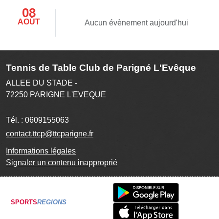
08
AOÛT
Aucun évènement aujourd'hui
Tennis de Table Club de Parigné L'Evêque
ALLEE DU STADE -
72250
PARIGNE L'EVEQUE
Tél. :
0609155063
contact.ttcp@ttcparigne.fr
Informations légales
Signaler un contenu inapproprié
SPORTS
REGIONS