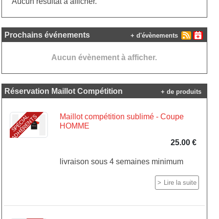
Aucun résultat à afficher.
Prochains événements
+ d'évènements
Aucun évènement à afficher.
Réservation Maillot Compétition
+ de produits
Maillot compétition sublimé - Coupe
S
P
É
C
I
A
L
A
D
H
É
R
E
N
T
S
HOMME
25.00 €
livraison sous 4 semaines minimum
Lire la suite