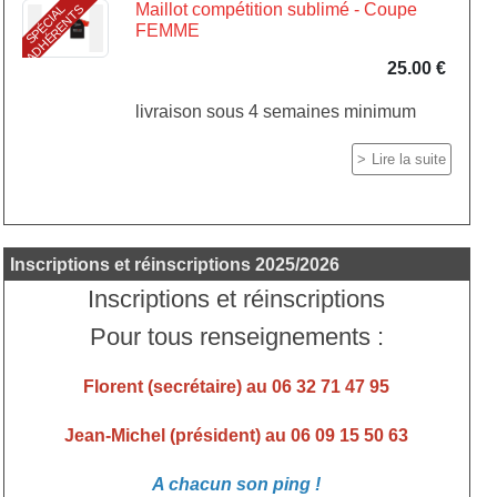
Maillot compétition sublimé - Coupe
S
P
É
C
I
A
L
A
D
H
É
R
E
N
T
S
FEMME
25.00 €
livraison sous 4 semaines minimum
Lire la suite
Inscriptions et réinscriptions 2025/2026
Inscriptions et réinscriptions
Pour tous renseignements :
Florent (secrétaire) au 06 32 71 47 95
Jean-Michel (président) au 06 09 15 50 63
A chacun son ping !