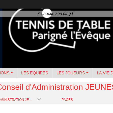
A chacun son ping !
IONS
LES EQUIPES
LES JOUEURS
LA VIE 
Conseil d'Administration JEUNE
CONSEIL D'ADMINISTRATION JEUNES
PAGES