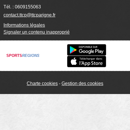
Tél. :
0609155063
contact.ttcp@ttcparigne.fr
Informations légales
Signaler un contenu inapproprié
SPORTS
REGIONS
Charte cookies
Gestion des cookies