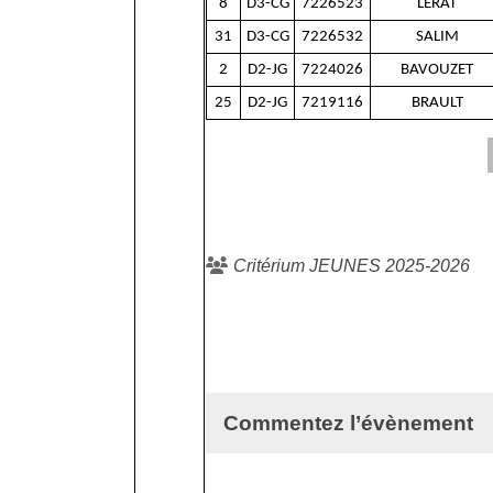
8
D3-CG
7226523
LERAT
31
D3-CG
7226532
SALIM
2
D2-JG
7224026
BAVOUZET
25
D2-JG
7219116
BRAULT
Critérium JEUNES 2025-2026
Commentez l’évènement