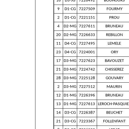
16
D3-JG
7228492
BOUHOURS
9
D1-CG
7227509
FOURMY
2
D1-CG
7221151
PROU
4
D2-MG
7227611
BRUNEAU
20
D2-MG
7226633
REBILLON
11
D4-CG
7227495
LEMELE
23
D4-CG
7224001
ORY
17
D3-MG
7227623
BAVOUZET
21
D3-MG
7224742
CHISSEREZ
28
D3-MG
7225128
GOUVARY
2
D3-MG
7227512
MAURIN
12
D1-MG
7226396
BRUNEAU
13
D1-MG
7227613
LEROCH-PASQUIE
14
D3-CG
7226387
BEUCHET
21
D3-CG
7223367
FOLLENFANT