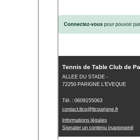
Connectez-vous
pour pouvoir par
Tennis de Table Club de P
ALLEE DU STADE -
72250
PARIGNE L'EVEQUE
Tél. :
0609155063
contact.ttcp@ttcparigne.fr
Informations légales
Signaler un contenu inapproprié