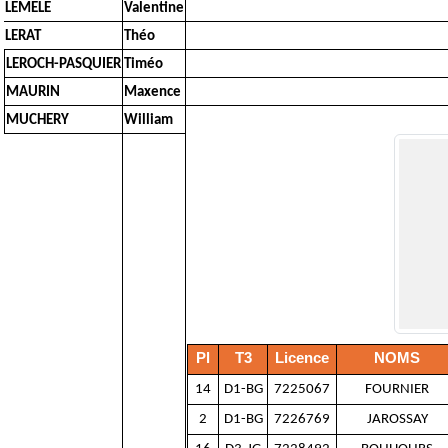
LEMELE
Valentine
LERAT
Théo
LEROCH-PASQUIER
Timéo
MAURIN
Maxence
MUCHERY
William
Pl
T3
Licence
NOMS
14
D1-BG
7225067
FOURNIER
2
D1-BG
7226769
JAROSSAY