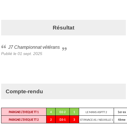
Résultat
J7 Championnat vétérans
Publié le
01 sept. 2025
Compte-rendu
PARIGNE L'EVEQUE TT 1
4
D2-2
1
LE MANS ASPTT 2
1er ex
PARIGNE L'EVEQUE TT 2
2
D3-1
3
ST PAVACE AS / NEUVILLE 1
4ème