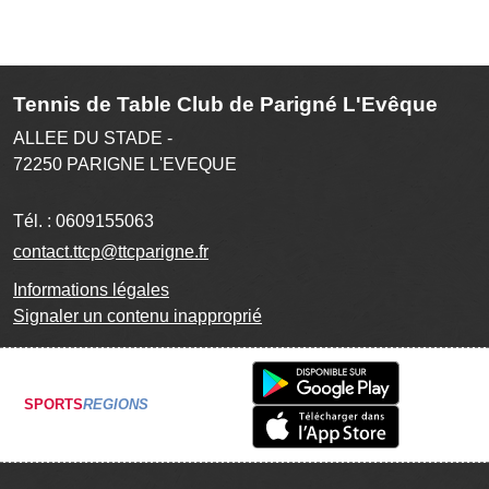
Tennis de Table Club de Parigné L'Evêque
ALLEE DU STADE -
72250
PARIGNE L'EVEQUE
Tél. :
0609155063
contact.ttcp@ttcparigne.fr
Informations légales
Signaler un contenu inapproprié
SPORTS
REGIONS