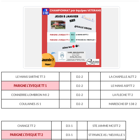
LE MANS SARTHE TT 3
D2-2
LA CHAPELLE ALTT 2
PARIGNE L'EVEQUE TT 1
D2-2
LE MANS ASPTT 2
CONNERRE-LOMBRON MJ 2
D2-2
LA FLECHE TT 2
COULAINES JS 1
D2-2
MARESCHE EP 138 2
CHANGE TT 2
D3-1
STE JAMME MCSTT 2
PARIGNE L'EVEQUE TT 2
D3-1
ST PAVACE AS / NEUVILLE 1