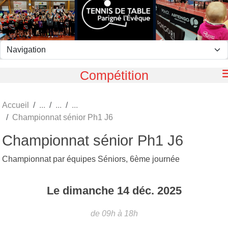
Panneau de gestion des cookies
Compétition
Accueil
Championnat sénior Ph1 J6
Championnat sénior Ph1 J6
Championnat par équipes Séniors, 6ème journée
Le
dimanche
14
déc.
2025
de 09h à 18h