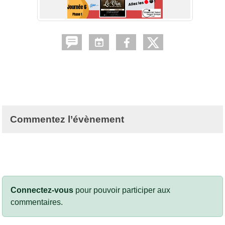
Commentez l’évènement
Connectez-vous
pour pouvoir participer aux
commentaires.