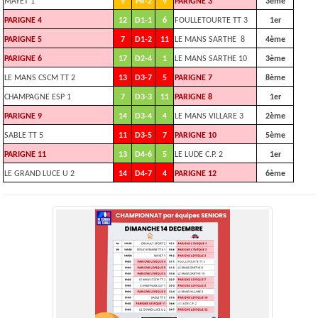
MAYET 1
9
PR-2
9
PARIGNE 3
3ème
PARIGNE 4
12
D1-1
6
FOULLETOURTE TT 3
1er
PARIGNE 5
7
D1-2
11
LE MANS SARTHE 8
4ème
PARIGNE 6
17
D2-4
1
LE MANS SARTHE 10
3ème
LE MANS CSCM TT 2
13
D3-7
5
PARIGNE 7
8ème
CHAMPAGNE ESP 1
7
D3-3
11
PARIGNE 8
1er
PARIGNE 9
14
D3-4
4
LE MANS VILLARE 3
2ème
SABLE TT 5
11
D3-5
7
PARIGNE 10
5ème
PARIGNE 11
13
D4-6
5
LE LUDE C.P. 2
1er
LE GRAND LUCE U 2
14
D4-7
4
PARIGNE 12
6ème