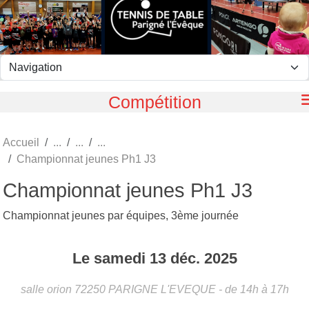
Panneau de gestion des cookies
Compétition
Accueil
Championnat jeunes Ph1 J3
Championnat jeunes Ph1 J3
Championnat jeunes par équipes, 3ème journée
Le
samedi
13
déc.
2025
salle orion
72250
PARIGNE L'EVEQUE
- de 14h à 17h