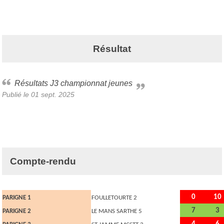
Résultat
Résultats J3 championnat jeunes
Publié le
01 sept. 2025
Compte-rendu
0
10
PARIGNE 1
FOULLETOURTE 2
7
3
PARIGNE 2
LE MANS SARTHE 5