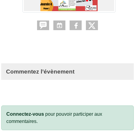
Commentez l’évènement
Connectez-vous
pour pouvoir participer aux
commentaires.