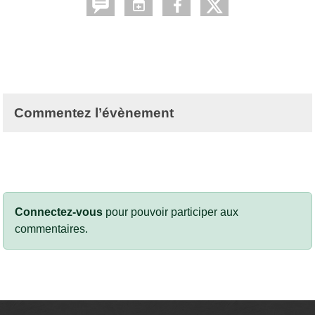
Commentez l’évènement
Connectez-vous
pour pouvoir participer aux
commentaires.