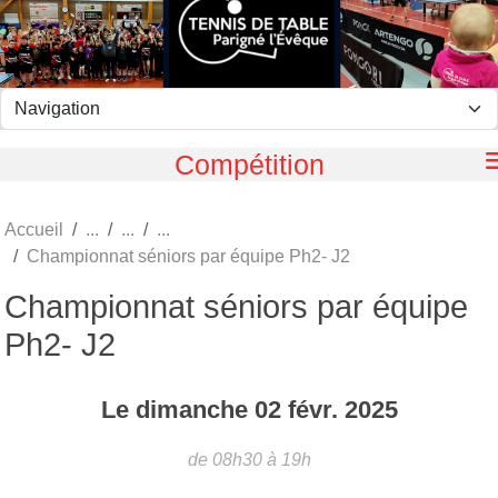
Panneau de gestion des cookies
Compétition
Accueil
Championnat séniors par équipe Ph2- J2
Championnat séniors par équipe
Ph2- J2
Le
dimanche
02
févr.
2025
de 08h30 à 19h