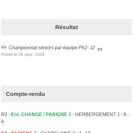
Résultat
Championnat séniors par équipe Ph2- J2
Publié le
26 sept. 2024
Compte-rendu
R2 :
Ent. CHANGE / PARIGNE 1
- HERBERGEMENT 1 : 8 -
6