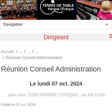
Panneau de gestion des cookies
Dirigeant
Accueil
Réunion Conseil Administration
Réunion Conseil Administration
Le
lundi
07
oct.
2024
salle orion
72250
PARIGNE L'EVEQUE
- de 19h à 22h
Publié le
01 oct. 2024