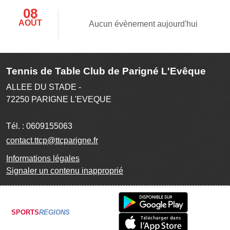
08
AOÛT
Aucun évènement aujourd'hui
Tennis de Table Club de Parigné L'Evêque
ALLEE DU STADE -
72250
PARIGNE L'EVEQUE
Tél. :
0609155063
contact.ttcp@ttcparigne.fr
Informations légales
Signaler un contenu inapproprié
SPORTS
REGIONS