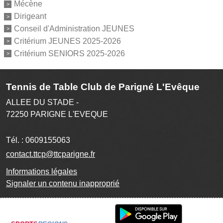
Mécène
Dirigeant
Conseil d'Administration JEUNES
Critérium JEUNES 2025-2026
Critérium SENIORS 2025-2026
Tennis de Table Club de Parigné L'Evêque
ALLEE DU STADE -
72250
PARIGNE L'EVEQUE
Tél. :
0609155063
contact.ttcp@ttcparigne.fr
Informations légales
Signaler un contenu inapproprié