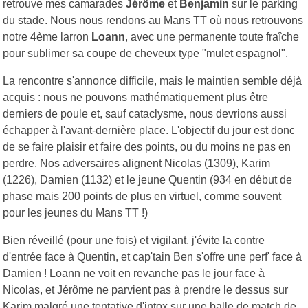
retrouve mes camarades
Jérôme
et
Benjamin
sur le parking
du stade. Nous nous rendons au Mans TT où nous retrouvons
notre 4ème larron
Loann
, avec une permanente toute fraîche
pour sublimer sa coupe de cheveux type "mulet espagnol".
La rencontre s'annonce difficile, mais le maintien semble déjà
acquis : nous ne pouvons mathématiquement plus être
derniers de poule et, sauf cataclysme, nous devrions aussi
échapper à l'avant-dernière place. L'objectif du jour est donc
de se faire plaisir et faire des points, ou du moins ne pas en
perdre. Nos adversaires alignent Nicolas (1309), Karim
(1226), Damien (1132) et le jeune Quentin (934 en début de
phase mais 200 points de plus en virtuel, comme souvent
pour les jeunes du Mans TT !)
Bien réveillé (pour une fois) et vigilant, j'évite la contre
d'entrée face à Quentin, et cap'tain Ben s'offre une perf' face à
Damien ! Loann ne voit en revanche pas le jour face à
Nicolas, et Jérôme ne parvient pas à prendre le dessus sur
Karim malgré une tentative d'intox sur une balle de match de