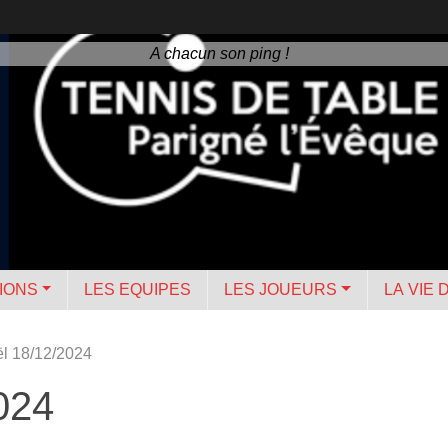
A chacun son ping !
IONS
LES EQUIPES
LES JOUEURS
LA VIE 
l 18/12/2024
024