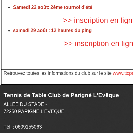
Samedi 22 août: 2ème tournoi d'été
>> inscription en lig
samedi 29 août : 12 heures du ping
>> inscription en lig
Retrouvez toutes les informations du club sur le site
www.ttcpa
Tennis de Table Club de Parigné L'Evêque
ALLEE DU STADE -
72250
PARIGNE L'EVEQUE
Tél. :
0609155063