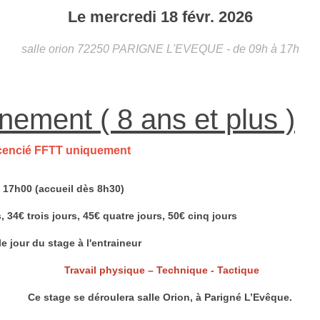
Le
mercredi
18
févr.
2026
salle orion
72250
PARIGNE L'EVEQUE
- de 09h à 17h
nement ( 8 ans et plus )
icencié FFTT uniquement
 17h00 (accueil dès 8h30)
, 34€ trois jours, 45€ quatre jours, 50€ cinq jours
e jour du stage à l'entraineur
Travail physique – Technique - Tactique
Ce stage se déroulera salle Orion, à Parigné L’Evêque.