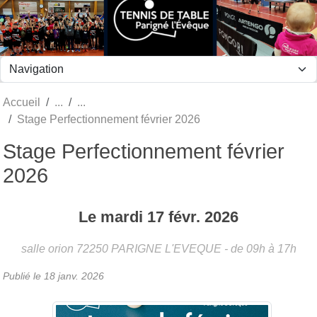
Panneau de gestion des cookies
Accueil
Stage Perfectionnement février 2026
Stage Perfectionnement février
2026
Le
mardi
17
févr.
2026
salle orion
72250
PARIGNE L'EVEQUE
- de 09h à 17h
Publié le
18 janv. 2026