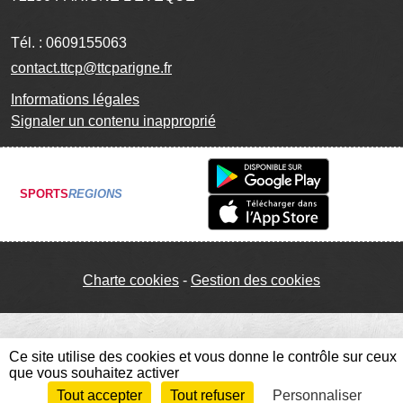
Tél. :
0609155063
contact.ttcp@ttcparigne.fr
Informations légales
Signaler un contenu inapproprié
SPORTS
REGIONS
Charte cookies
Gestion des cookies
Ce site utilise des cookies et vous donne le contrôle sur ceux
que vous souhaitez activer
Tout accepter
Tout refuser
Personnaliser
Envie de participer ?
Connexion