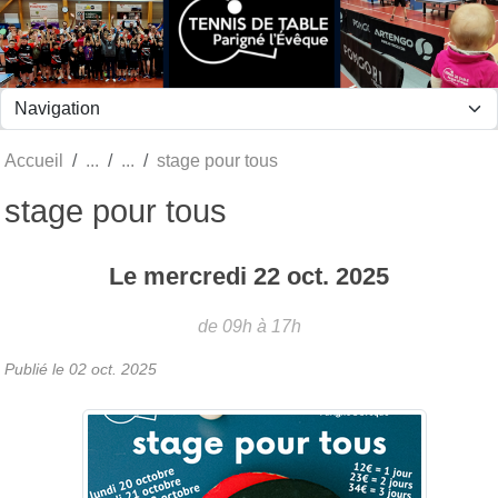
Panneau de gestion des cookies
Accueil
stage pour tous
stage pour tous
Le
mercredi
22
oct.
2025
de 09h à 17h
Publié le
02 oct. 2025