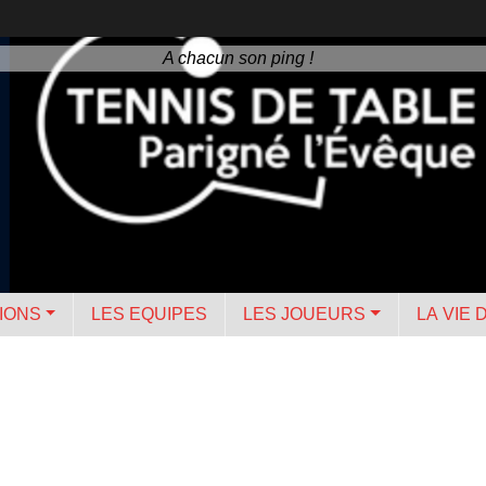
A chacun son ping !
IONS
LES EQUIPES
LES JOUEURS
LA VIE 