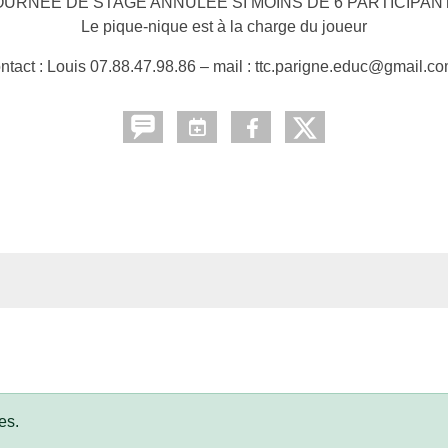
OURNEE DE STAGE ANNULEE SI MOINS DE 6 PARTICIPAN
Le pique-nique est à la charge du joueur
ntact : Louis 07.88.47.98.86 – mail : ttc.parigne.educ@gmail.
es.