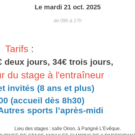
Le
mardi
21
oct.
2025
de 09h à 17h
Tarifs
:
 deux jours, 34€ trois jours,
r du stage à l'entraîneur
et invités (8 ans et plus)
00 (accueil dès 8h30)
Autres sports l’après-midi
Lieu des stages : salle Orion, à Parigné L’Evêque.