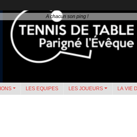
A chacun son ping !
IONS
LES EQUIPES
LES JOUEURS
LA VIE 