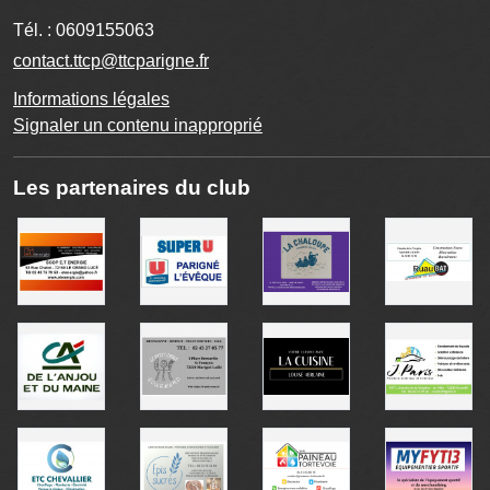
Tél. :
0609155063
contact.ttcp@ttcparigne.fr
Informations légales
Signaler un contenu inapproprié
Les partenaires du club