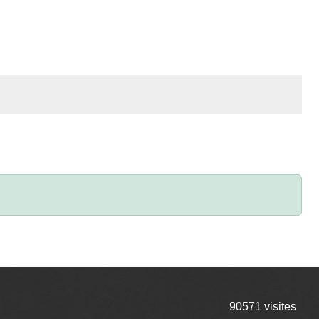
90571
visites