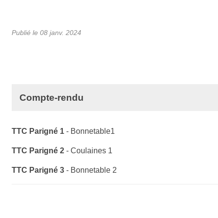
Publié le
08 janv. 2024
Compte-rendu
TTC Parigné 1
- Bonnetable1
TTC Parigné 2
- Coulaines 1
TTC Parigné 3
- Bonnetable 2