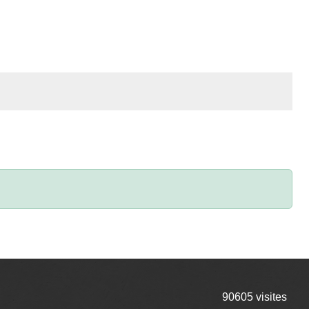
90605
visites