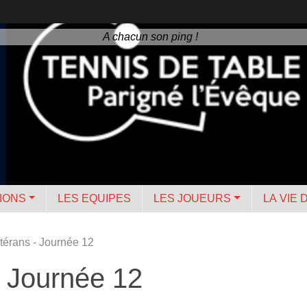
A chacun son ping !
IONS
LES EQUIPES
LES JOUEURS
LA VIE 
érans - Journée 12
 Journée 12