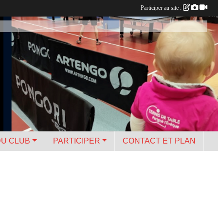
Participer au site :
DU CLUB
PARTICIPER
CONTACT ET PLAN