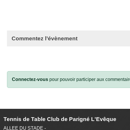
Commentez l’évènement
Connectez-vous
pour pouvoir participer aux commentair
Tennis de Table Club de Parigné L'Evêque
ALLEE DU STADE -