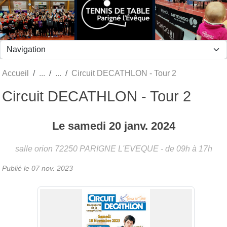
Panneau de gestion des cookies
Accueil
Circuit DECATHLON - Tour 2
Circuit DECATHLON - Tour 2
Le
samedi
20
janv.
2024
salle orion
72250
PARIGNE L'EVEQUE
- de 09h à 17h
Publié le
07 nov. 2023