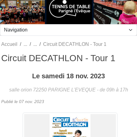
Panneau de gestion des cookies
Accueil
Circuit DECATHLON - Tour 1
Circuit DECATHLON - Tour 1
Le
samedi
18
nov.
2023
salle orion
72250
PARIGNE L'EVEQUE
- de 09h à 17h
Publié le
07 nov. 2023