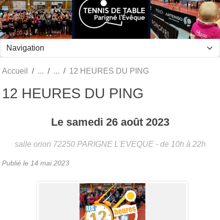
Panneau de gestion des cookies
Accueil
12 HEURES DU PING
12 HEURES DU PING
Le
samedi
26
août
2023
salle orion
72250
PARIGNE L'EVEQUE
- de 10h à 22h
Publié le
14 mai 2023