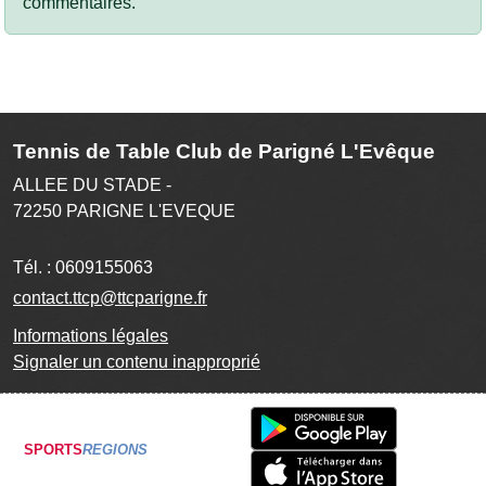
commentaires.
Tennis de Table Club de Parigné L'Evêque
ALLEE DU STADE -
72250
PARIGNE L'EVEQUE
Tél. :
0609155063
contact.ttcp@ttcparigne.fr
Informations légales
Signaler un contenu inapproprié
SPORTS
REGIONS