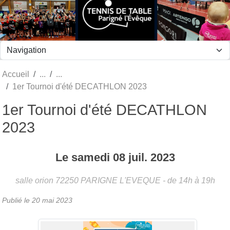
Panneau de gestion des cookies
Accueil
1er Tournoi d'été DECATHLON 2023
1er Tournoi d'été DECATHLON
2023
Le
samedi
08
juil.
2023
salle orion
72250
PARIGNE L'EVEQUE
- de 14h à 19h
Publié le
20 mai 2023