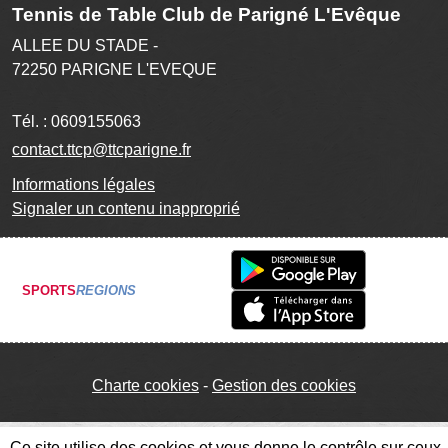
Tennis de Table Club de Parigné L'Evêque
ALLEE DU STADE -
72250
PARIGNE L'EVEQUE
Tél. :
0609155063
contact.ttcp@ttcparigne.fr
Informations légales
Signaler un contenu inapproprié
SPORTS
REGIONS
Charte cookies
Gestion des cookies
Ce site utilise des cookies et vous donne le contrôle sur ceux