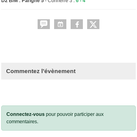
D2 B/M : Parigné 5
- Connerré 3 :
6 - 4
Commentez l’évènement
Connectez-vous
pour pouvoir participer aux
commentaires.