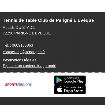
Tennis de Table Club de Parigné L'Evêque
ALLEE DU STADE -
72250
PARIGNE L'EVEQUE
Tél. :
0609155063
contact.ttcp@ttcparigne.fr
Informations légales
Signaler un contenu inapproprié
SPORTS
REGIONS