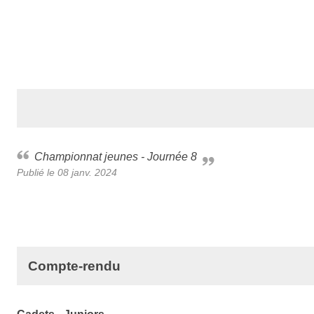
Championnat jeunes - Journée 8
Publié le
08 janv. 2024
Compte-rendu